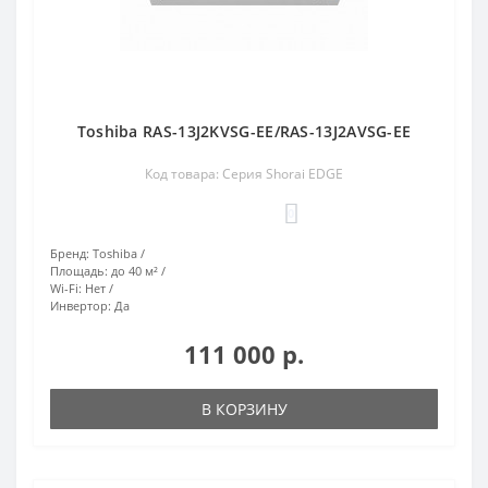
Toshiba RAS-13J2KVSG-EE/RAS-13J2AVSG-EE
Код товара: Серия Shorai EDGE
0
Бренд:
Toshiba
Площадь:
до 40 м²
Wi-Fi:
Нет
Инвертор:
Да
111 000 р.
В КОРЗИНУ