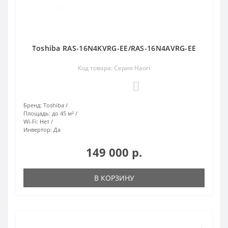
Toshiba RAS-16N4KVRG-EE/RAS-16N4AVRG-EE
Код товара: Серия Haori
0
Бренд:
Toshiba
Площадь:
до 45 м²
Wi-Fi:
Нет
Инвертор:
Да
149 000 р.
В КОРЗИНУ