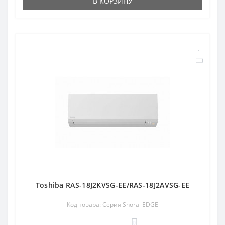
В КОРЗИНУ
Toshiba RAS-18J2KVSG-EE/RAS-18J2AVSG-EE
Код товара: Серия Shorai EDGE
0