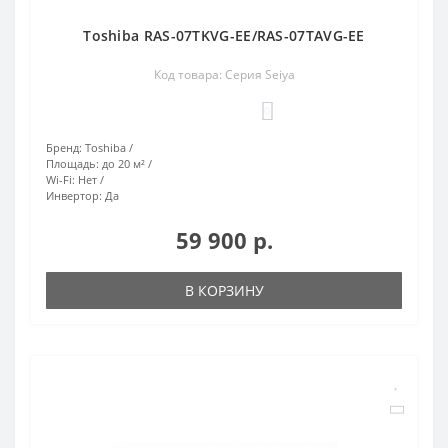
Toshiba RAS-07TKVG-EE/RAS-07TAVG-EE
Код товара: Серия Seiya
0
Бренд:
Toshiba
Площадь:
до 20 м²
Wi-Fi:
Нет
Инвертор:
Да
59 900 р.
В КОРЗИНУ