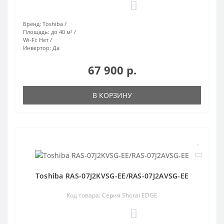
0
Бренд:
Toshiba
Площадь:
до 40 м²
Wi-Fi:
Нет
Инвертор:
Да
67 900 р.
В КОРЗИНУ
Toshiba RAS-07J2KVSG-EE/RAS-07J2AVSG-EE
Код товара: Серия Shorai EDGE
0