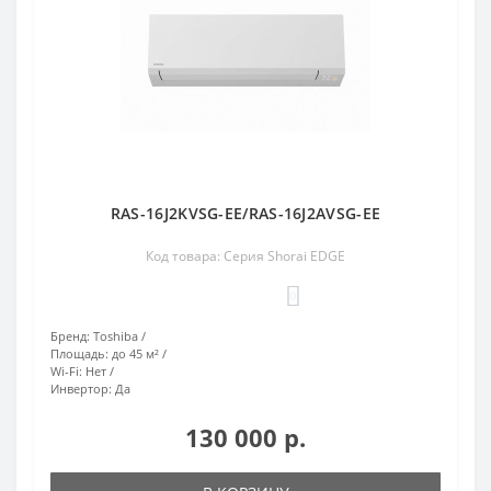
RAS-16J2KVSG-EE/RAS-16J2AVSG-EE
Код товара: Серия Shorai EDGE
0
Бренд:
Toshiba
Площадь:
до 45 м²
Wi-Fi:
Нет
Инвертор:
Да
130 000 р.