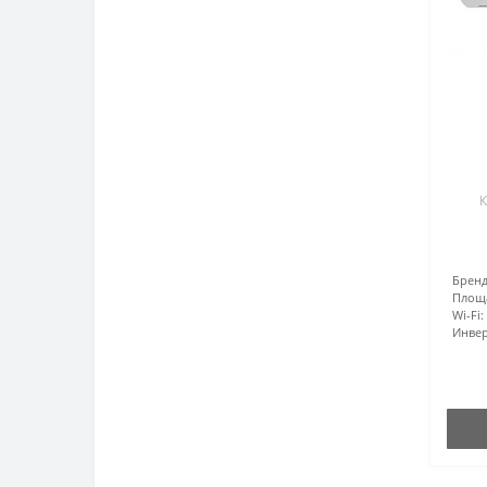
К
Бренд
Площ
Wi-Fi:
Инвер