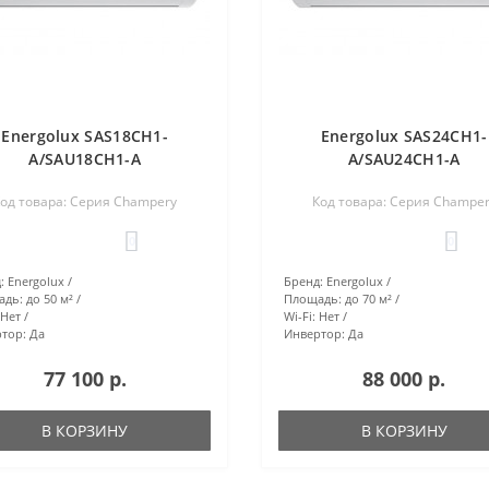
Energolux SAS18CH1-
Energolux SAS24CH1-
A/SAU18CH1-A
A/SAU24CH1-A
од товара: Серия Champery
Код товара: Серия Champe
0
0
:
Energolux
Бренд:
Energolux
адь:
до 50 м²
Площадь:
до 70 м²
Нет
Wi-Fi:
Нет
тор:
Да
Инвертор:
Да
77 100 р.
88 000 р.
В КОРЗИНУ
В КОРЗИНУ