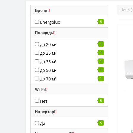
Бренд
Energolux
5
Площадь
до 20 м²
1
до 25 м²
1
до 35 м²
1
до 50 м²
1
до 70 м²
1
Wi-Fi
Нет
5
Инвертор
Да
5
К