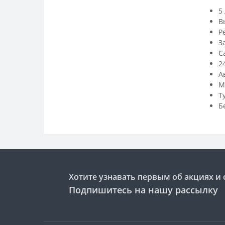
5
В
Р
З
С
2
А
М
Т
Б
Хотите узнавать первым об акциях и 
Подпишитесь на нашу рассылку