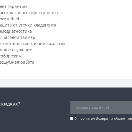
 лет гарантии
ысокая энергоэффективность
ежим Ifeel
ащита от утечки хладагента
амодиагностика
4-часовой таймер
втоматическое качание жалюзи
ягкое осушение
урборежим
есшумная работа
скидках?
Я прочитал
Возврат и обмен то