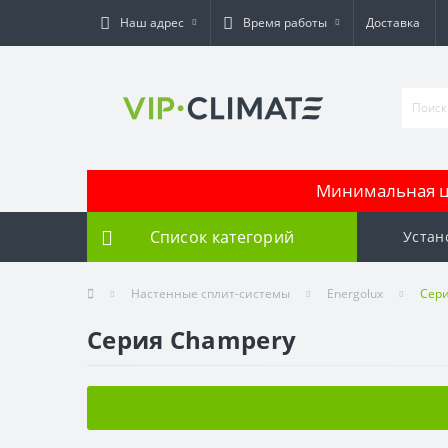
Наш адрес
Время работы
Доставка
Минимальная це
Список категорий
Устан
Настенные сплит-системы
Energolux
Сери
Серия Champery