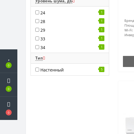
Уровень шума, дБ
24
1
Бренд
28
1
Площ
29
1
Wi-Fi:
Инвер
33
1
34
1
Тип
0
Настенный
5
0
0