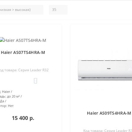
Haier AS07TS4HRA-M
од товара: Серия Leader R32
0
:
Haier
адь:
до 20 м²
Да
тор:
Нет
Haier AS09TS4HRA-M
15 400 р.
Код товара: Серия Leader R