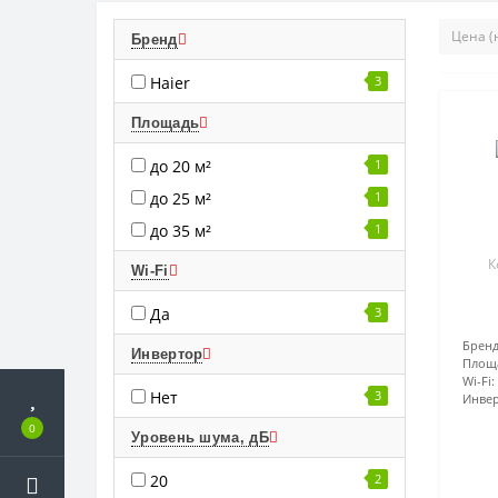
Бренд
Haier
3
Площадь
до 20 м²
1
до 25 м²
1
до 35 м²
1
К
Wi-Fi
Да
3
Бренд
Инвертор
Площ
Wi-Fi:
Нет
3
Инвер
0
Уровень шума, дБ
20
2