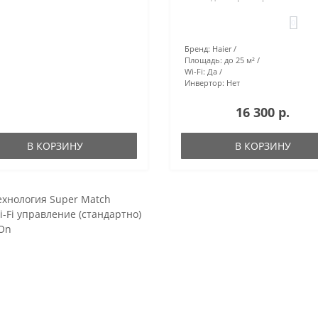
0
Бренд:
Haier
Площадь:
до 25 м²
Wi-Fi:
Да
Инвертор:
Нет
16 300 р.
В КОРЗИНУ
В КОРЗИНУ
ехнология Super Match
i-Fi управление (стандартно)
On