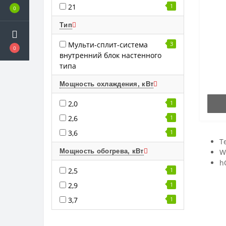
21
1
0
Тип
Мульти-сплит-система
3
0
внутренний блок настенного
типа
Мощность охлаждения, кВт
2,0
1
2,6
1
3,6
1
Т
Мощность обогрева, кВт
W
h
2,5
1
2,9
1
3,7
1