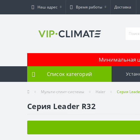
Наш адрес
Время работы
Доставка
Минимальная це
Список категорий
Устан
Мульти-сплит-системы
Haier
Серия Leade
Серия Leader R32