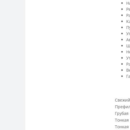
Н
Р
Р
К
П
У
А
Ш
Н
У
Р
Ве
Г
Свежий,
Префил
Грубая
Тонкая 
Тонкая