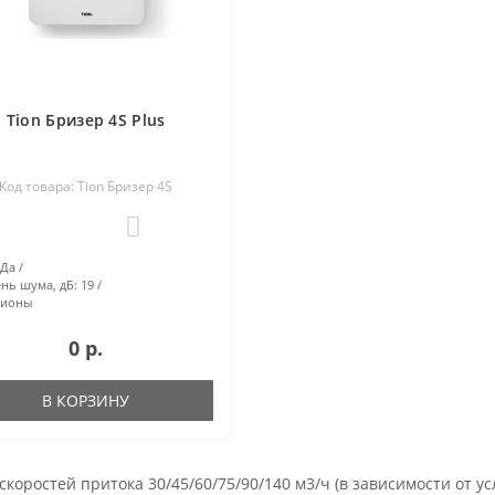
Tion Бризер 4S Plus
Код товара: Tion Бризер 4S
0
Да
нь шума, дБ:
19
Тионы
0 р.
В КОРЗИНУ
 скоростей притока 30/45/60/75/90/140 м3/ч (в зависимости от у