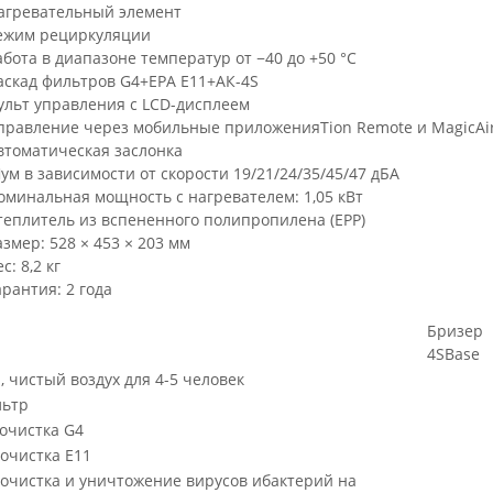
агревательный элемент
ежим рециркуляции
абота в диапазоне температур от −40 до +50 °С
аскад фильтров G4+EPA E11+АК-4S
ульт управления с LCD-дисплеем
правление через мобильные приложенияTion Remote и MagicAi
втоматическая заслонка
ум в зависимости от скорости 19/21/24/35/45/47 дБА
оминальная мощность с нагревателем: 1,05 кВт
теплитель из вспененного полипропилена (EPP)
азмер: 528 × 453 × 203 мм
с: 8,2 кг
арантия: 2 года
Бризер
4SBase
 чистый воздух для 4-5 человек
ьтр
 очистка G4
очистка Е11
 очистка и уничтожение вирусов ибактерий на