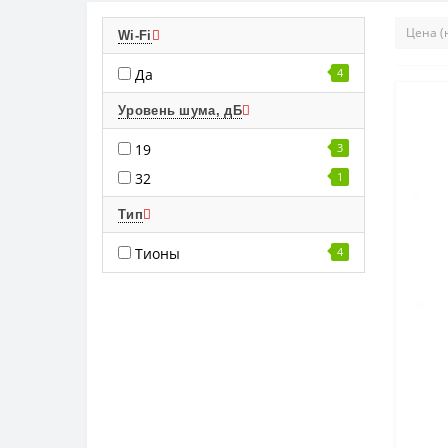
Wi-Fi
Да
4
Уровень шума, дБ
19
3
32
1
Тип
Тионы
4