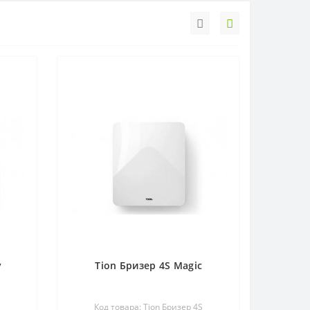
y
Tion Бризер 4S Magic
S
Код товара: Tion Бризер 4S