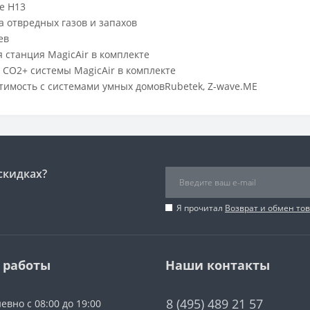
е H13
а отвредных газов и запахов
ев
 станция MagicAir в комплекте
 СО2+ системы MagicAir в комплекте
тимость с системами умных домовRubetek, Z-wave.ME
скидках?
Я прочитал
Возврат и обмен то
 работы
Наши контакты
8 (495) 489 21 57
евно с 08:00 до 19:00