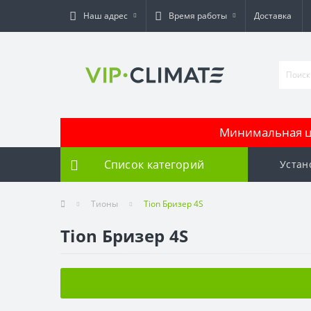
Наш адрес
Время работы
Доставка
Минимальная це
Список категорий
Устан
Тионы
Tion Бризер 4S
Tion Бризер 4S