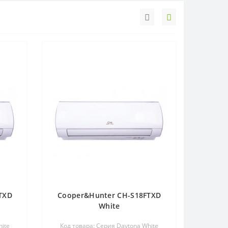
TXD
Cooper&Hunter CH-S18FTXD
White
hite
Код товара: Серия Daytona White