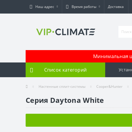
Наш адрес
Время работы
Доставка
Минимальная це
Список категорий
Устан
Настенные сплит-системы
Cooper&Hunter
Серия Daytona White