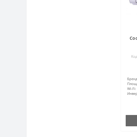
Co
Код
Бренд
Площ
Wi-Fi:
Инвер