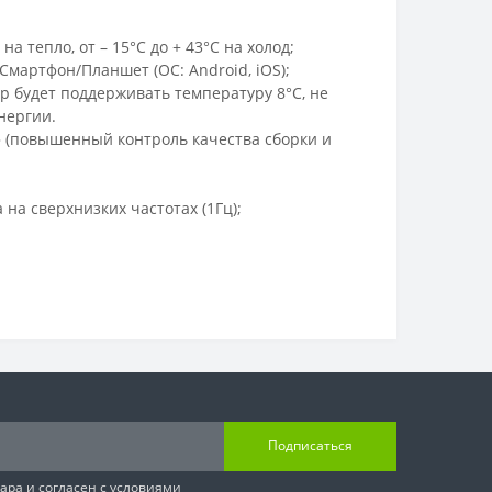
 тепло, от – 15°С до + 43°С на холод;
мартфон/Планшет (ОС: Android, iOS);
р будет поддерживать температуру 8°С, не
нергии.
(повышенный контроль качества сборки и
 на сверхнизких частотах (1Гц);
Подписаться
вара
и согласен с условиями