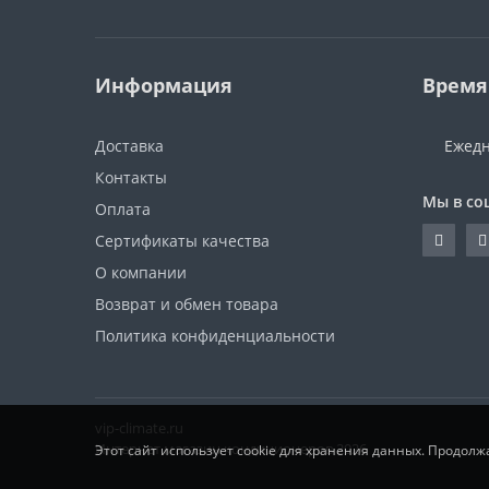
Информация
Время
Доставка
Ежедн
Контакты
Мы в со
Оплата
Сертификаты качества
О компании
Возврат и обмен товара
Политика конфиденциальности
vip-climate.ru
Интернет магазин кондиционеров 2026
Этот сайт использует cookie для хранения данных. Продолж