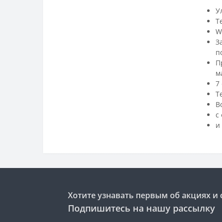
У
Т
W
З
п
П
м
7
Т
В
с
и
Хотите узнавать первым об акциях и 
Подпишитесь на нашу рассылку