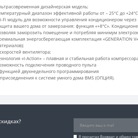
льтрасовременная дизайнерская модель;
емпературный диапазон эффективной работы от – 25°С до +24°С на
i-Fi модуль для возможности управления кондиционером через С
ащита вашего дома от замерзания: функция «+8°С». Кондиционе
озволяя заморозить помещение и потребляя минимум электроэ
ремиальная энергосберегающая комплектация «GENERATION V» 
атериалов);
 скоростей вентилятора;
ехнология «I-Action» – плавная и стабильная работа компрессора
озможность подключения проводного пульта
 функцией двухнедельного программирования
 присоединения к системе умного дома BMS (ОПЦИЯ).
скидках?
Я прочитал
Возврат и обмен то