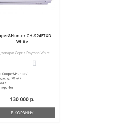
oper&Hunter CH-S24FTXD
White
 товара: Серия Daytona White
0
:
Cooper&Hunter
адь:
до 70 м²
Да
тор:
Нет
130 000 р.
В КОРЗИНУ