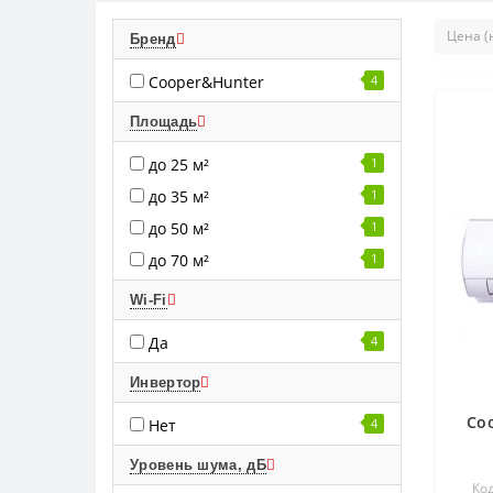
Бренд
Cooper&Hunter
4
Площадь
до 25 м²
1
до 35 м²
1
до 50 м²
1
до 70 м²
1
Wi-Fi
Да
4
Инвертор
Co
Нет
4
Уровень шума, дБ
Код