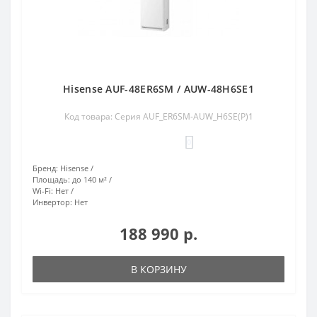
Hisense AUF-48ER6SM / AUW-48H6SE1
Код товара: Серия AUF_ER6SM-AUW_H6SE(P)1
0
Бренд:
Hisense
Площадь:
до 140 м²
Wi-Fi:
Нет
Инвертор:
Нет
188 990 р.
В КОРЗИНУ