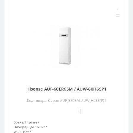
Hisense AUF-60ER6SM / AUW-60H6SP1
Код товара: Серия AUF_ER6SM-AUW_H6SE(P)1
0
Бренд:
Hisense
Площадь:
до 160 м²
Wi-Fi:
Нет