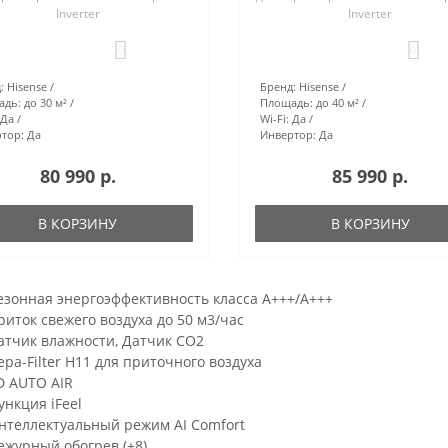
Inverter
Inverter
0
0
:
Hisense
Бренд:
Hisense
адь:
до 30 м²
Площадь:
до 40 м²
Да
Wi-Fi:
Да
тор:
Да
Инвертор:
Да
80 990 р.
85 990 р.
В КОРЗИНУ
В КОРЗИНУ
езонная энергоэффективность класса А+++/A+++
риток свежего воздуха до 50 м3/час
атчик влажности, Датчик CO2
epa-Filter H11 для приточного воздуха
D AUTO AIR
ункция iFeel
нтеллектуальный режим AI Comfort
ежурный обогрев (+8)