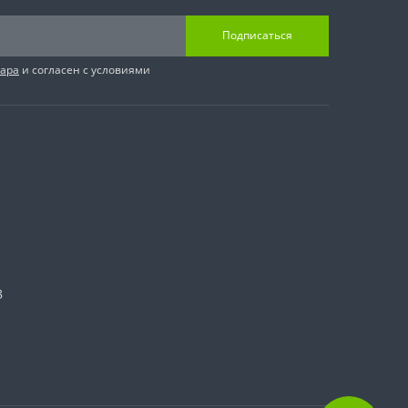
Подписаться
вара
и согласен с условиями
8