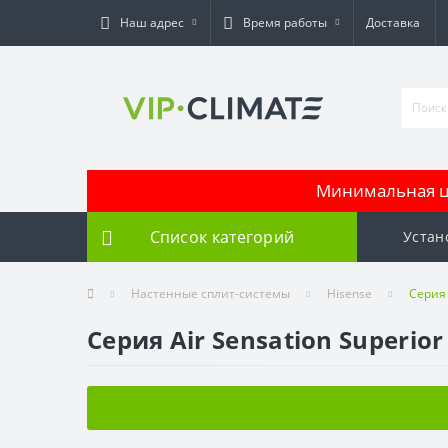
Наш адрес
Время работы
Доставка
Минимальная це
Список категорий
Устан
Настенные сплит-системы
Hisense
Серия 
Серия Air Sensation Superior