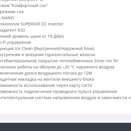
ежим “Комфортный сон”
 режима сна
i-NANO
ехнология SUPERIOR DC Inverter
ладагент R32
изкий уровень шума от 18 Дб(А)
i-Fi управление
ункция Ice Clean (Внутренний/Наружный блок)
нутренняя и внешняя горизонтальные жалюзи
нтибактериальное покрытие теплообменника Silver ion fin
иапазон работы на обогрев до –20 °С наружного воздуха
величенная длина воздушного потока до 12М
ащитная накладка на вентили внешнего блока
озможность использования через карту гостя
озможность подключения проводного пульта управления
нтеллектуальная система направления воздуха в зависимости 