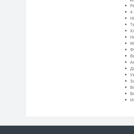
Р
4
H
Т
Х
Н
W
Ф
В
А
Д
У
З
В
В
И