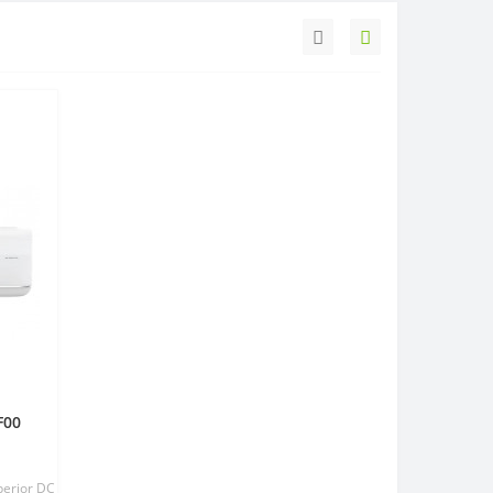
F00
perior DC