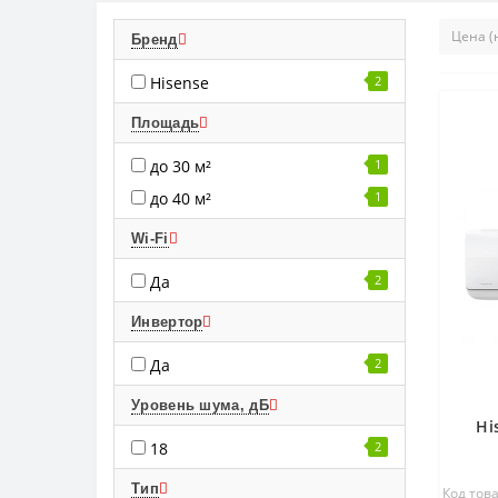
Бренд
Hisense
2
Площадь
до 30 м²
1
до 40 м²
1
Wi-Fi
Да
2
Инвертор
Да
2
Уровень шума, дБ
Hi
18
2
Тип
Код това