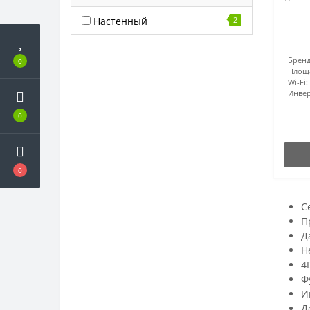
Настенный
2
Бренд
0
Площ
Wi-Fi:
Инвер
0
0
С
П
Д
H
4
Ф
И
Д