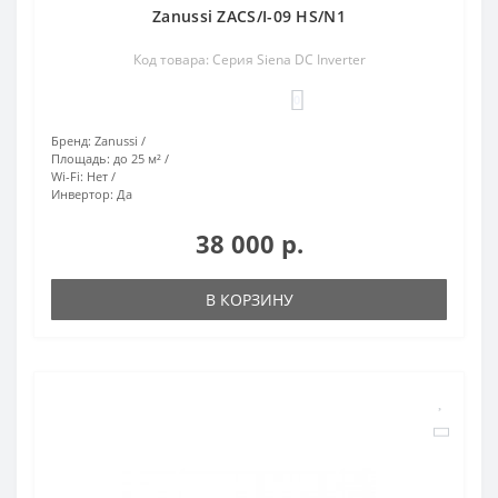
Zanussi ZACS/I-09 HS/N1
Код товара: Серия Siena DC Inverter
0
Бренд:
Zanussi
Площадь:
до 25 м²
Wi-Fi:
Нет
Инвертор:
Да
38 000 р.
В КОРЗИНУ