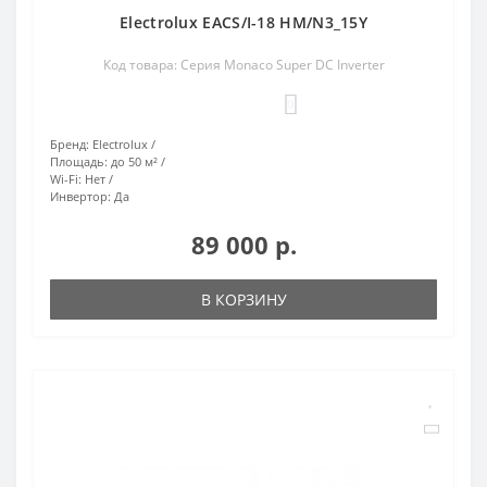
Electrolux EACS/I-18 HM/N3_15Y
Код товара: Серия Monaco Super DC Inverter
0
Бренд:
Electrolux
Площадь:
до 50 м²
Wi-Fi:
Нет
Инвертор:
Да
89 000 р.
В КОРЗИНУ