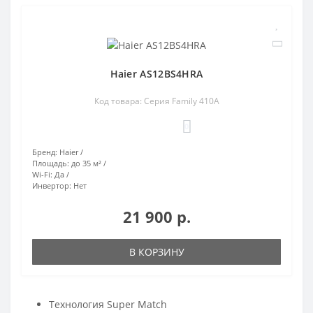
Haier AS12BS4HRA
Код товара: Серия Family 410A
0
Бренд:
Haier
Площадь:
до 35 м²
Wi-Fi:
Да
Инвертор:
Нет
21 900 р.
В КОРЗИНУ
Технология Super Match