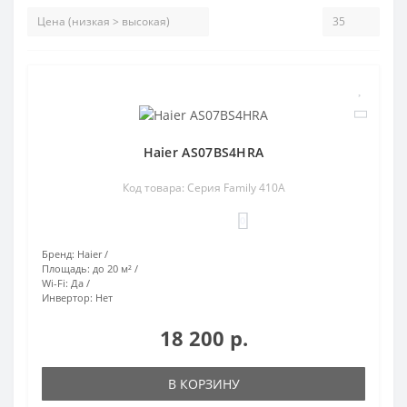
Haier AS07BS4HRA
Код товара: Серия Family 410A
0
Бренд:
Haier
Площадь:
до 20 м²
Wi-Fi:
Да
Инвертор:
Нет
18 200 р.
В КОРЗИНУ