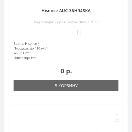
Hisense AUC-36HR4SKA
Код товара: Серия Heavy Classic 2022
0
Бренд:
Hisense
Площадь:
до 110 м²
Wi-Fi:
Нет
Инвертор:
Нет
0 р.
В КОРЗИНУ