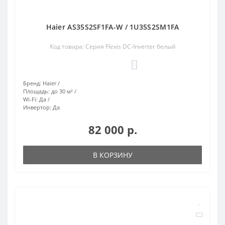
Haier AS35S2SF1FA-W / 1U35S2SM1FA
Код товара: Серия Flexis DC-Inverter белый
0
Бренд:
Haier
Площадь:
до 30 м²
Wi-Fi:
Да
Инвертор:
Да
82 000 р.
В КОРЗИНУ