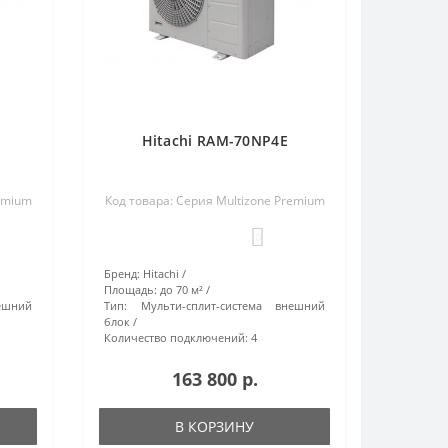
Hitachi RAM-70NP4E
remium
Код товара: Серия Multizone Premium
0
Бренд:
Hitachi
Площадь:
до 70 м²
ешний
Тип:
Мульти-сплит-система внешний
блок
Количество подключений:
4
163 800 р.
В КОРЗИНУ