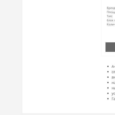
Бренд
Площ
Тип:
блок
Колич
A
о
в
н
н
у
Г