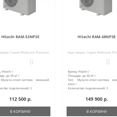
Hitachi RAM-53NP3E
Hitachi RAM-68NP3E
овара: Серия Multizone Premium
Код товара: Серия Multizone P
0
0
:
Hitachi
Бренд:
Hitachi
адь:
до 50 м²
Площадь:
до 60 м²
Мульти-сплит-система внешний
Тип:
Мульти-сплит-система вн
блок
ество подключений:
3
Количество подключений:
3
112 500 р.
149 900 р.
В КОРЗИНУ
В КОРЗИНУ