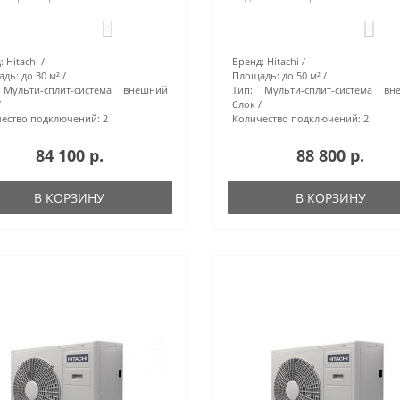
0
0
:
Hitachi
Бренд:
Hitachi
адь:
до 30 м²
Площадь:
до 50 м²
Мульти-сплит-система внешний
Тип:
Мульти-сплит-система вн
блок
ество подключений:
2
Количество подключений:
2
84 100 р.
88 800 р.
В КОРЗИНУ
В КОРЗИНУ