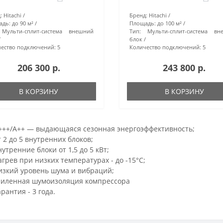
:
Hitachi
Бренд:
Hitachi
адь:
до 90 м²
Площадь:
до 100 м²
Мульти-сплит-система внешний
Тип:
Мульти-сплит-система вн
блок
ество подключений:
5
Количество подключений:
5
206 300 р.
243 800 р.
В КОРЗИНУ
В КОРЗИНУ
+++/A++ — выдающаяся сезонная энергоэффективность;
т 2 до 5 внутренних блоков;
нутренние блоки от 1,5 до 5 кВт;
агрев при низких температурах - до -15°С;
изкий уровень шума и вибраций;
силенная шумоизоляция компрессора
арантия - 3 года.