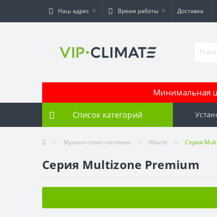
Наш адрес
Время работы
Доставка
Минимальная це
Список категорий
Устан
Мульти-сплит-системы
Hitachi
Серия Mult
Серия Multizone Premium