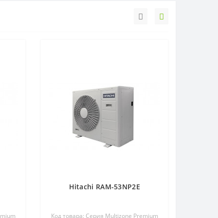
Hitachi RAM-53NP2E
remium
Код товара: Серия Multizone Premium