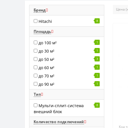
Бренд
Hitachi
8
Площадь
до 100 м²
1
до 30 м²
1
до 50 м²
3
до 60 м²
1
до 70 м²
1
до 90 м²
1
Тип
Мульти-сплит-система
8
внешний блок
Количество подключений
Код т