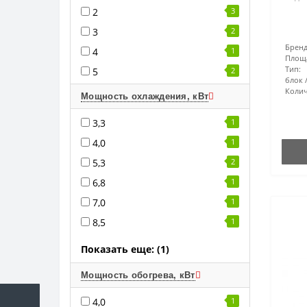
2
3
3
2
Бренд
4
1
Площ
Тип:
5
2
блок
Колич
Мощность охлаждения, кВт
3,3
1
4,0
1
5,3
2
6,8
1
7,0
1
8,5
1
Показать еще: (1)
Мощность обогрева, кВт
4,0
1