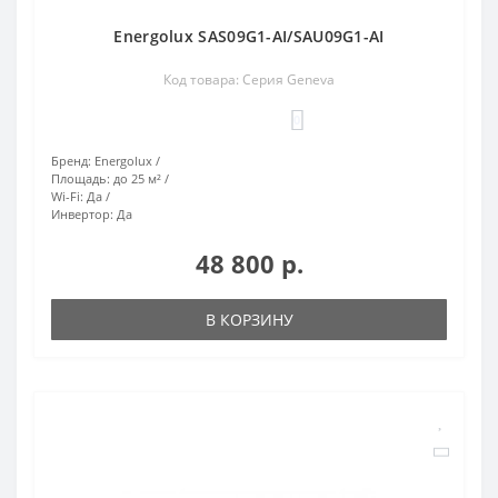
Energolux SAS09G1-AI/SAU09G1-AI
Код товара: Серия Geneva
0
Бренд:
Energolux
Площадь:
до 25 м²
Wi-Fi:
Да
Инвертор:
Да
48 800 р.
В КОРЗИНУ