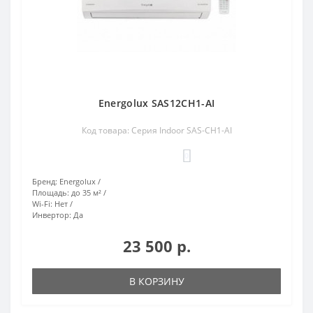
Energolux SAS12CH1-AI
Код товара: Серия Indoor SAS-CH1-AI
0
Бренд:
Energolux
Площадь:
до 35 м²
Wi-Fi:
Нет
Инвертор:
Да
23 500 р.
В КОРЗИНУ