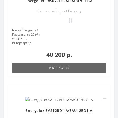
Energolux SAS07CH1-A/SAU07CH1-A
Код товара: Серия Champery
0
Бренд:
Energolux
Площадь:
до 20 м²
Wi-Fi:
Нет
Инвертор:
Да
40 200 р.
В КОРЗИНУ
Energolux SAS12BD1-A/SAU12BD1-A