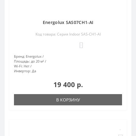
Energolux SAS07CH1-AI
Код товара: Серия Indoor SAS-CH1-AI
0
Бренд:
Energolux
Площадь:
до 20 м²
Wi-Fi:
Нет
Инвертор:
Да
19 400 р.
В КОРЗИНУ