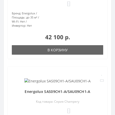
0
Бренд:
Energolux
Площадь:
до 35 м²
Wi-Fi:
Нет
Инвертор:
Нет
42 100 р.
В КОРЗИНУ
Energolux SAS09CH1-A/SAU09CH1-A
Код товара: Серия Champery
0