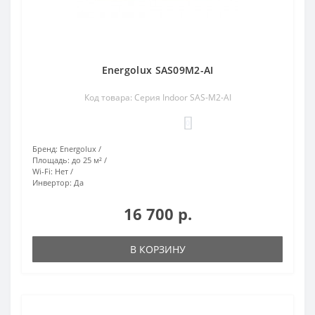
Energolux SAS09M2-AI
Код товара: Серия Indoor SAS-M2-AI
0
Бренд:
Energolux
Площадь:
до 25 м²
Wi-Fi:
Нет
Инвертор:
Да
16 700 р.
В КОРЗИНУ