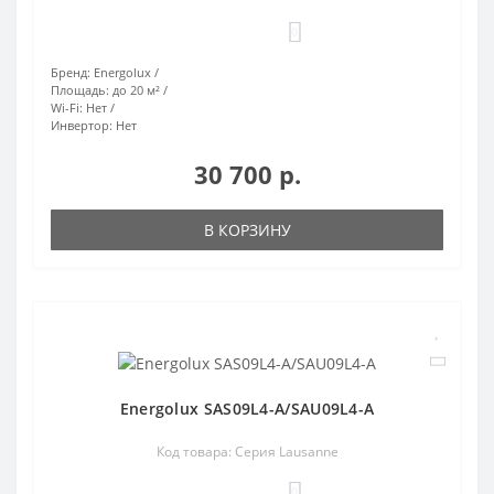
0
Бренд:
Energolux
Площадь:
до 20 м²
Wi-Fi:
Нет
Инвертор:
Нет
30 700 р.
В КОРЗИНУ
Energolux SAS09L4-A/SAU09L4-A
Код товара: Серия Lausanne
0