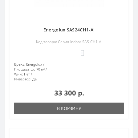
Energolux SAS24CH1-AI
Код товара: Серия Indoor SAS-CH1-AI
0
Бренд:
Energolux
Площадь:
до 70 м²
Wi-Fi:
Нет
Инвертор:
Да
33 300 р.
В КОРЗИНУ