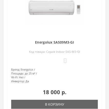
Energolux SAS09M3-GI
Код товара: Серия Indoor SAS-M3-GI
0
Бренд:
Energolux
Площадь:
до 25 м²
Wi-Fi:
Нет
Инвертор:
Да
18 000 р.
В КОРЗИНУ