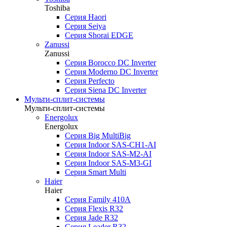
Toshiba
Серия Haori
Серия Seiya
Серия Shorai EDGE
Zanussi
Zanussi
Серия Borocco DC Inverter
Серия Moderno DC Inverter
Серия Perfecto
Серия Siena DC Inverter
Мульти-сплит-системы
Мульти-сплит-системы
Energolux
Energolux
Серия Big MultiBig
Серия Indoor SAS-CH1-AI
Серия Indoor SAS-M2-AI
Серия Indoor SAS-M3-GI
Серия Smart Multi
Haier
Haier
Серия Family 410A
Серия Flexis R32
Серия Jade R32
Серия Leader R32