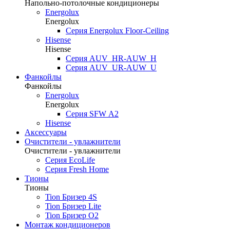
Напольно-потолочные кондиционеры
Energolux
Energolux
Серия Energolux Floor-Ceiling
Hisense
Hisense
Серия AUV_HR-AUW_H
Серия AUV_UR-AUW_U
Фанкойлы
Фанкойлы
Energolux
Energolux
Cерия SFW А2
Hisense
Аксессуары
Очистители - увлажнители
Очистители - увлажнители
Серия EcoLife
Серия Fresh Home
Тионы
Тионы
Tion Бризер 4S
Tion Бризер Lite
Tion Бризер O2
Монтаж кондиционеров