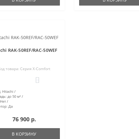
achi RAK-50REF/RAC-50WEF
од товара: Серия X-Comfort
0
:
Hitachi
адь:
до 50 м²
Нет
тор:
Да
76 900 р.
В КОРЗИНУ