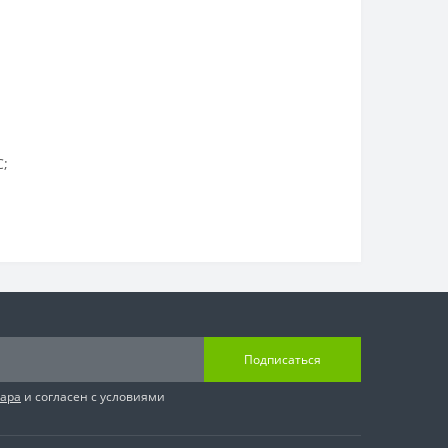
;
Подписаться
вара
и согласен с условиями