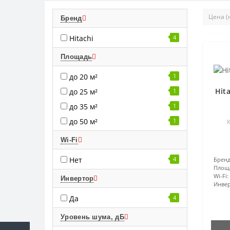
Бренд
Hitachi
4
Площадь
до 20 м²
1
Hit
до 25 м²
1
до 35 м²
1
до 50 м²
1
К
Wi-Fi
Нет
4
Бренд
Площ
Wi-Fi:
Инвертор
Инвер
Да
4
Уровень шума, дБ