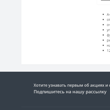
A
о
о
у
ф
р
н
1
Хотите узнавать первым об акциях и 
Подпишитесь на нашу рассылку