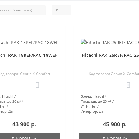
achi RAK-18REF/RAC-18WEF
Hitachi RAK-25REF/RAC-2
од товара: Серия X-Comfort
Код товара: Серия X-Comfor
0
0
:
Hitachi
Бренд:
Hitachi
адь:
до 20 м²
Площадь:
до 25 м²
Нет
Wi-Fi:
Нет
тор:
Да
Инвертор:
Да
43 900 р.
45 900 р.
В КОРЗИНУ
В КОРЗИНУ