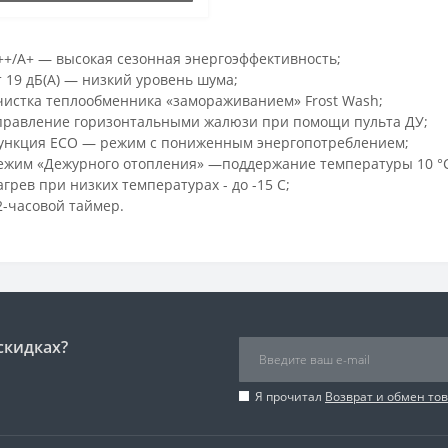
++/A+ — высокая сезонная энергоэффективность;
т 19 дБ(А) — низкий уровень шума;
чистка теплообменника «замораживанием» Frost Wash;
правление горизонтальными жалюзи при помощи пульта ДУ;
ункция ECO — режим с пониженным энергопотреблением;
ежим «Дежурного отопления» —поддержание температуры 10 °C
агрев при низких температурах - до -15 С;
2-часовой таймер.
скидках?
Я прочитал
Возврат и обмен то