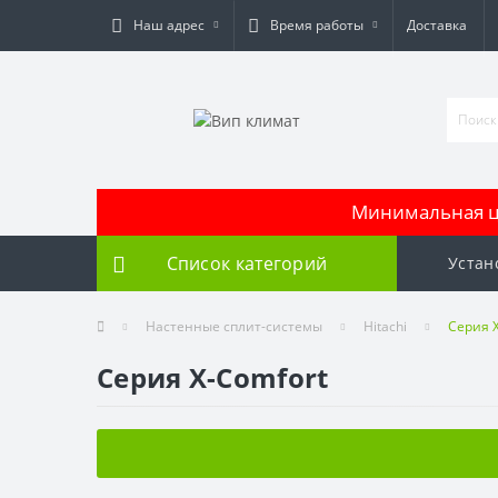
Наш адрес
Время работы
Доставка
Минимальная це
Список категорий
Устан
Настенные сплит-системы
Hitachi
Серия 
Серия X-Comfort