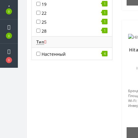
19
1
0
22
1
25
1
28
1
0
Тип
Hit
Настенный
4
0
К
Бренд
Площ
Wi-Fi:
Инвер