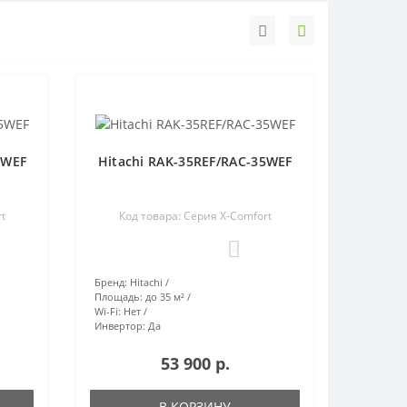
5WEF
Hitachi RAK-35REF/RAC-35WEF
t
Код товара: Серия X-Comfort
0
Бренд:
Hitachi
Площадь:
до 35 м²
Wi-Fi:
Нет
Инвертор:
Да
53 900 р.
В КОРЗИНУ