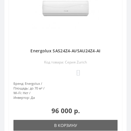
Energolux SAS24Z4-AI/SAU24Z4-AI
Код товара: Серия Zurich
0
Бренд:
Energolux
Площадь:
до 70 м²
Wi-Fi:
Нет
Инвертор:
Да
96 000 р.
В КОРЗИНУ