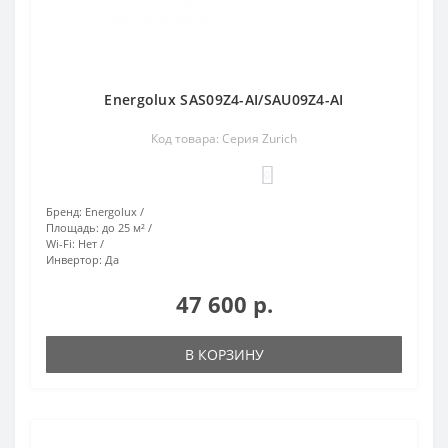
Energolux SAS09Z4-AI/SAU09Z4-AI
Код товара: Серия Zurich
0
Бренд:
Energolux
Площадь:
до 25 м²
Wi-Fi:
Нет
Инвертор:
Да
47 600 р.
В КОРЗИНУ