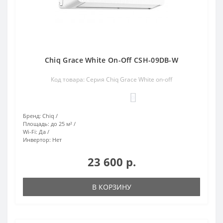
Chiq Grace White On-Off CSH-09DB-W
Код товара: Серия Chiq Grace White on-off
0
Бренд:
Chiq
Площадь:
до 25 м²
Wi-Fi:
Да
Инвертор:
Нет
23 600 р.
В КОРЗИНУ