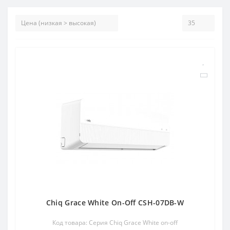
Chiq Grace White On-Off CSH-07DB-W
Код товара: Серия Chiq Grace White on-off