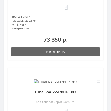
0
Бренд:
Funai
Площадь:
до 25 м²
Wi-Fi:
Нет
Инвертор:
Да
73 350 р.
В КОРЗИНУ
Funai RAC-SM70HP.D03
Код товара: Серия Samurai
0