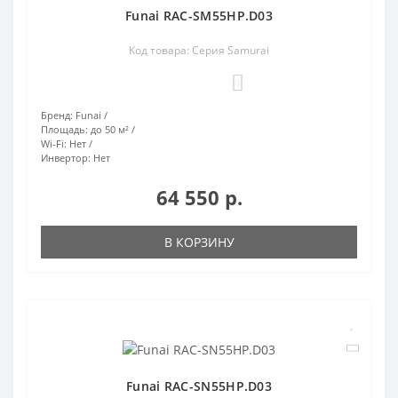
Funai RAC-SM55HP.D03
Код товара: Серия Samurai
0
Бренд:
Funai
Площадь:
до 50 м²
Wi-Fi:
Нет
Инвертор:
Нет
64 550 р.
В КОРЗИНУ
Funai RAC-SN55HP.D03