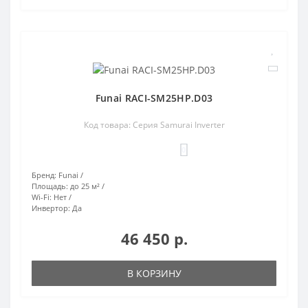
Funai RACI-SM25HP.D03
Код товара: Серия Samurai Inverter
0
Бренд:
Funai
Площадь:
до 25 м²
Wi-Fi:
Нет
Инвертор:
Да
46 450 р.
В КОРЗИНУ