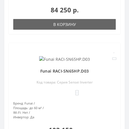
84 250 р.
В КОРЗИНУ
Funai RACI-SN65HP.D03
Код товара: Серия Sensei Inverter
0
Бренд:
Funai
Площадь:
до 60 м²
Wi-Fi:
Нет
Инвертор:
Да