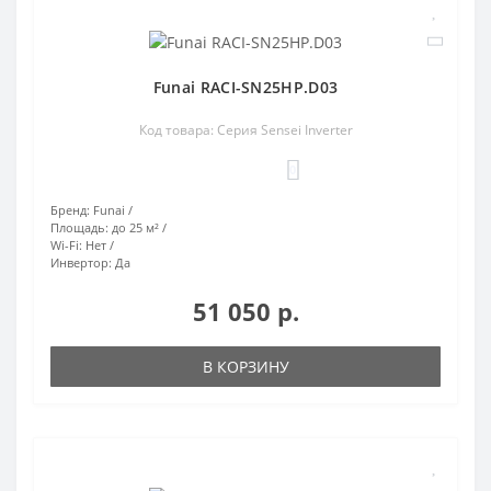
Funai RACI-SN25HP.D03
Код товара: Серия Sensei Inverter
0
Бренд:
Funai
Площадь:
до 25 м²
Wi-Fi:
Нет
Инвертор:
Да
51 050 р.
В КОРЗИНУ