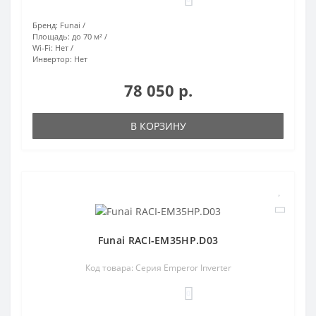
Бренд:
Funai
Площадь:
до 70 м²
Wi-Fi:
Нет
Инвертор:
Нет
78 050 р.
В КОРЗИНУ
Funai RACI-EM35HP.D03
Код товара: Серия Emperor Inverter
0