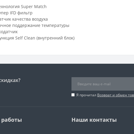
ехнология Super Match
упер IFD фильтр
атчик качества воздуха
очное поддержание температуры
кодатчик
ункция Self Clean (внутренний блок)
скидках?
Я прочитал
Возврат и обмен то
 работы
Наши контакты