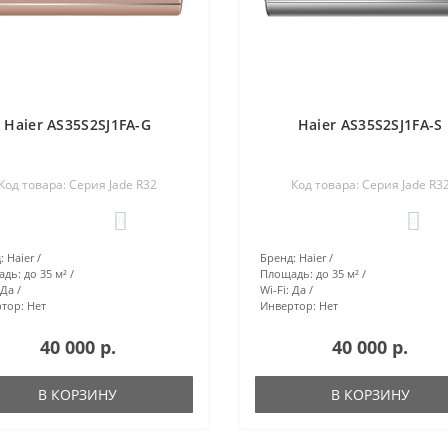
Haier AS35S2SJ1FA-G
Haier AS35S2SJ1FA-S
Код товара: Серия Jade R32
Код товара: Серия Jade R3
0
0
:
Haier
Бренд:
Haier
адь:
до 35 м²
Площадь:
до 35 м²
Да
Wi-Fi:
Да
тор:
Нет
Инвертор:
Нет
40 000 р.
40 000 р.
В КОРЗИНУ
В КОРЗИНУ