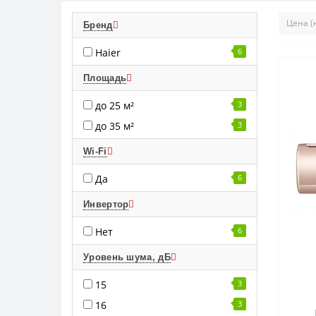
Бренд
Haier
6
Площадь
до 25 м²
3
до 35 м²
3
Wi-Fi
Да
6
Инвертор
Нет
6
Уровень шума, дБ
15
3
16
3