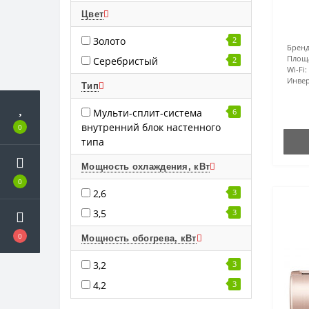
Цвет
Золото
2
Бренд
Площ
Серебристый
2
Wi-Fi:
Инвер
Тип
Мульти-сплит-система
6
внутренний блок настенного
0
типа
Мощность охлаждения, кВт
0
2,6
3
3,5
3
0
Мощность обогрева, кВт
3,2
3
4,2
3