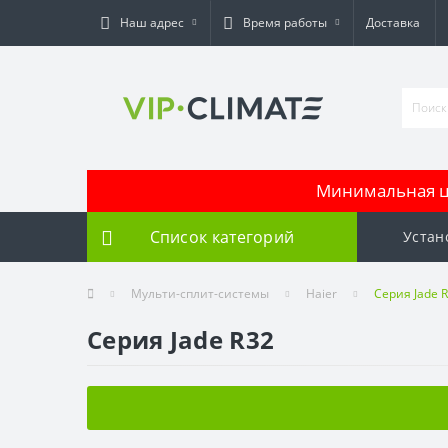
Наш адрес
Время работы
Доставка
Минимальная це
Список категорий
Устан
Мульти-сплит-системы
Haier
Серия Jade 
Серия Jade R32