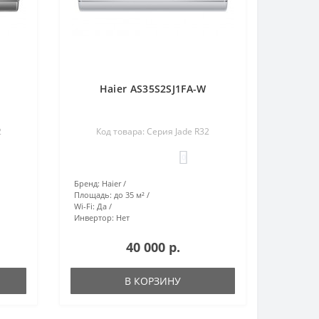
Haier AS35S2SJ1FA-W
2
Код товара: Серия Jade R32
0
Бренд:
Haier
Площадь:
до 35 м²
Wi-Fi:
Да
Инвертор:
Нет
40 000 р.
В КОРЗИНУ