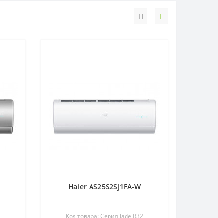
Haier AS25S2SJ1FA-W
2
Код товара: Серия Jade R32