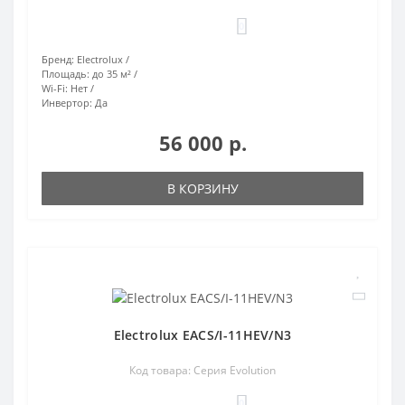
0
Бренд:
Electrolux
Площадь:
до 35 м²
Wi-Fi:
Нет
Инвертор:
Да
56 000 р.
В КОРЗИНУ
Electrolux EACS/I-11HEV/N3
Код товара: Серия Evolution
0