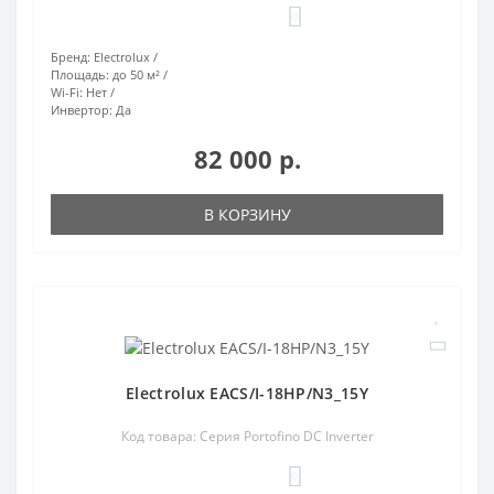
0
Бренд:
Electrolux
Площадь:
до 50 м²
Wi-Fi:
Нет
Инвертор:
Да
82 000 р.
В КОРЗИНУ
Electrolux EACS/I-18HP/N3_15Y
Код товара: Серия Portofino DC Inverter
0