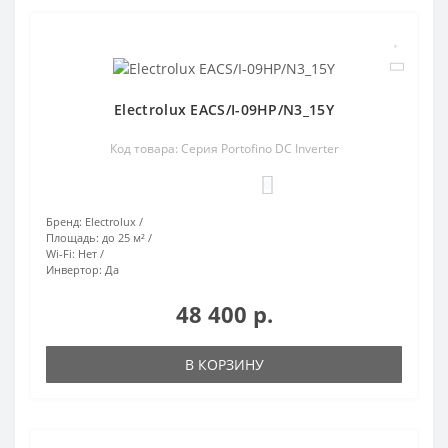
Electrolux EACS/I-09HP/N3_15Y
Код товара: Серия Portofino DC Inverter
0
Бренд:
Electrolux
Площадь:
до 25 м²
Wi-Fi:
Нет
Инвертор:
Да
48 400 р.
В КОРЗИНУ