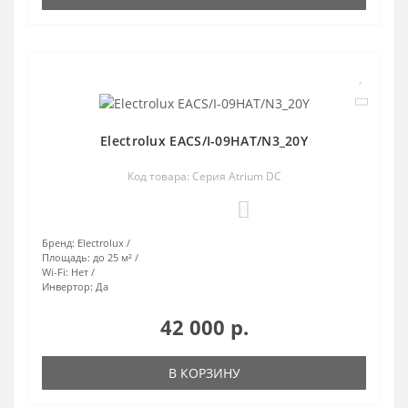
Electrolux EACS/I-09HAT/N3_20Y
Код товара: Серия Atrium DC
0
Бренд:
Electrolux
Площадь:
до 25 м²
Wi-Fi:
Нет
Инвертор:
Да
42 000 р.
В КОРЗИНУ