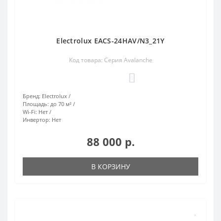
Electrolux EACS-24HAV/N3_21Y
Код товара: Серия Avalanche
0
Бренд:
Electrolux
Площадь:
до 70 м²
Wi-Fi:
Нет
Инвертор:
Нет
88 000 р.
В КОРЗИНУ