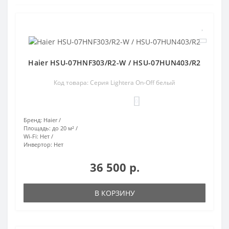
Haier HSU-07HNF303/R2-W / HSU-07HUN403/R2
Код товара: Серия Lightera On-Off белый
0
Бренд:
Haier
Площадь:
до 20 м²
Wi-Fi:
Нет
Инвертор:
Нет
36 500 р.
В КОРЗИНУ