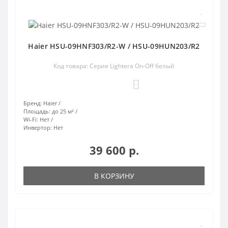
Haier HSU-09HNF303/R2-W / HSU-09HUN203/R2
Код товара: Серия Lightera On-Off белый
0
Бренд:
Haier
Площадь:
до 25 м²
Wi-Fi:
Нет
Инвертор:
Нет
39 600 р.
В КОРЗИНУ