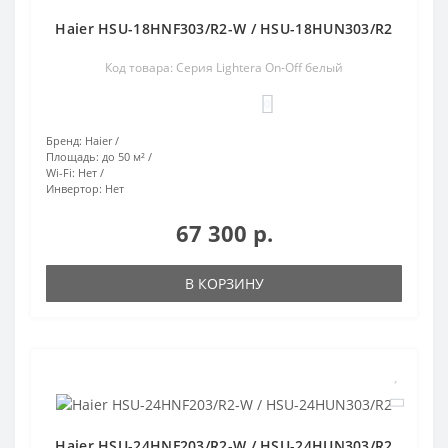
Haier HSU-18HNF303/R2-W / HSU-18HUN303/R2
Код товара: Серия Lightera On-Off белый
0
Бренд:
Haier
Площадь:
до 50 м²
Wi-Fi:
Нет
Инвертор:
Нет
67 300 р.
В КОРЗИНУ
Haier HSU-24HNF203/R2-W / HSU-24HUN303/R2