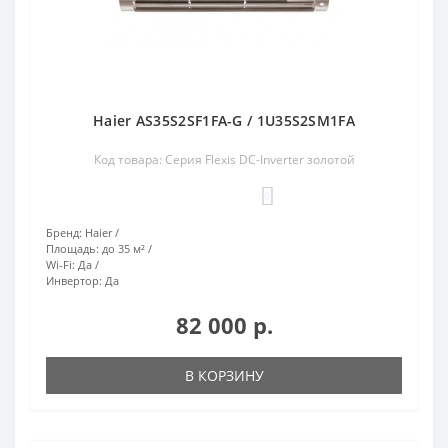
Haier AS35S2SF1FA-G / 1U35S2SM1FA
Код товара: Серия Flexis DC-Inverter золотой
0
Бренд:
Haier
Площадь:
до 35 м²
Wi-Fi:
Да
Инвертор:
Да
82 000 р.
В КОРЗИНУ