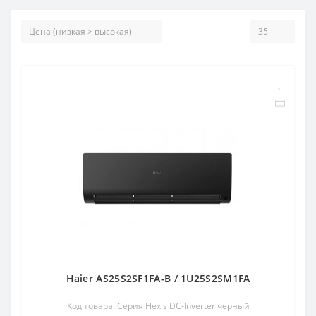
Haier AS25S2SF1FA-B / 1U25S2SM1FA
Код товара: Серия Flexis DC-Inverter черный