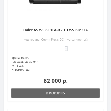
Haier AS35S2SF1FA-B / 1U35S2SM1FA
Код товара: Серия Flexis DC-Inverter черный
0
Бренд:
Haier
Площадь:
до 30 м²
Wi-Fi:
Да
Инвертор:
Да
82 000 р.
В КОРЗИНУ