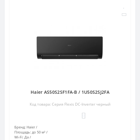
Haier AS50S2SF1FA-B / 1U50S2SJ2FA
Код товара: Серия Flexis DC-Inverter черный
0
Бренд:
Haier
Площадь:
до 50 м²
Wi-Fi:
Да