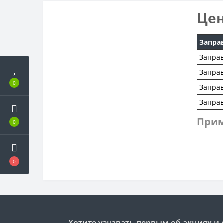
Цен
Запра
Заправ
Заправ
0
Заправ
Заправ
Прим
0
0
Хотите узнавать первым об акциях и 