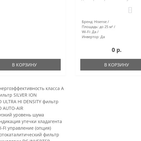
0
Бренд:
Hisense
Площадь:
до 25 м²
Wi-Fi:
Да
Инвертор:
Да
0 р.
В КОРЗИНУ
В КОРЗИНУ
нергоэффективность класса А
ильтр SILVER ION
D ULTRA HI DENSITY фильтр
D AUTO-AIR
изкий уровень шума
ндикация утечки хладагента
I-FI управление (опция)
отокаталитический фильтр