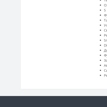
Т
О
5
Ф
Т
У
С
Р
S
D
Д
Ф
З
А
С
Р