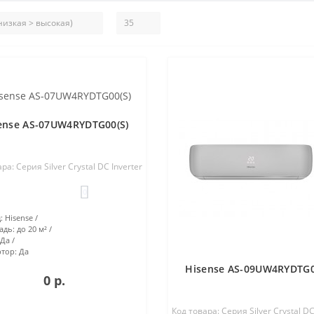
ense AS-07UW4RYDTG00(S)
ра: Серия Silver Crystal DC Inverter
0
:
Hisense
адь:
до 20 м²
Да
тор:
Да
Hisense AS-09UW4RYDTG0
0 р.
Код товара: Серия Silver Crystal DC