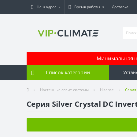
Наш адрес
Время работы
Доставка
Минимальная це
Список категорий
Устан
Настенные сплит-системы
Hisense
Серия 
Серия Silver Crystal DC Inver