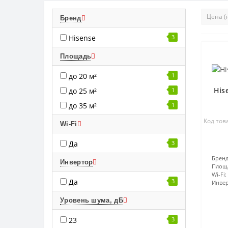
Бренд
Hisense
3
Площадь
до 20 м²
1
His
до 25 м²
1
до 35 м²
1
Код това
Wi-Fi
Да
3
Бренд
Инвертор
Площ
Wi-Fi:
Да
3
Инвер
Уровень шума, дБ
23
3