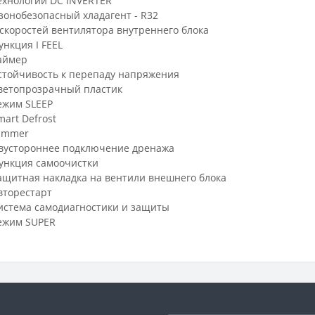
ехнологии DC INVERTER
зонобезопасный хладагент - R32
 скоростей вентилятора внутреннего блока
ункция I FEEL
аймер
стойчивость к перепаду напряжения
ветопрозрачный пластик
ежим SLEEP
mart Defrost
immer
вустороннее подключение дренажа
ункция самоочистки
ащитная накладка на вентили внешнего блока
вторестарт
истема самодиагностики и защиты
ежим SUPER