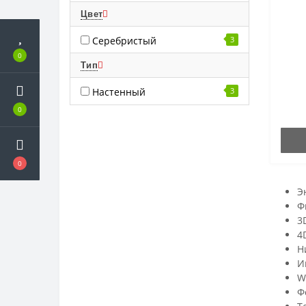
Цвет
Серебристый
3
0
Тип
Настенный
3
0
0
Э
Ф
3
4
Н
И
W
Ф