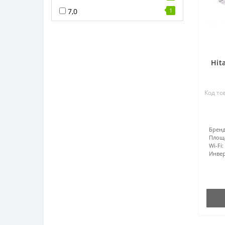
7,0
1
Hit
Код то
Бренд
Площ
Wi-Fi:
Инвер