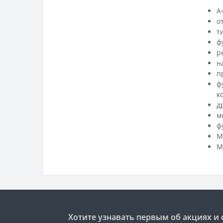
A
о
т
ф
р
н
п
ф
к
д
м
ф
М
М
Хотите узнавать первым об акциях и 