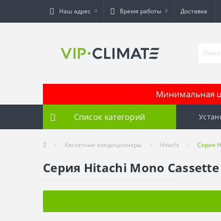
Наш адрес
Время работы
Доставка
Минимальная це
Список категорий
Устан
Кассетные кондиционеры
Hitachi
Серия H
Серия Hitachi Mono Cassette