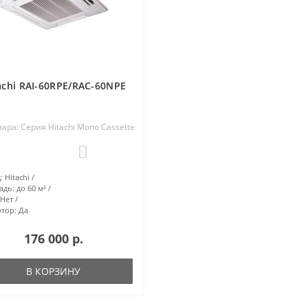
achi RAI-60RPE/RAC-60NPE
вара: Серия Hitachi Mono Cassette
0
:
Hitachi
адь:
до 60 м²
Нет
тор:
Да
176 000 р.
В КОРЗИНУ