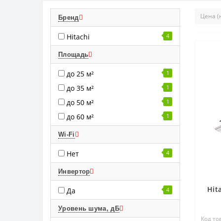
Бренд
Hitachi
4
Площадь
до 25 м²
1
до 35 м²
1
до 50 м²
1
до 60 м²
1
Wi-Fi
Нет
4
Инвертор
Hit
Да
4
Уровень шума, дБ
Код то