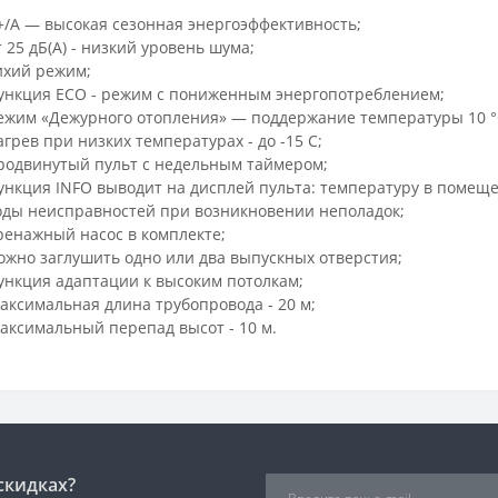
+/A — высокая сезонная энергоэффективность;
т 25 дБ(А) - низкий уровень шума;
ихий режим;
ункция ECO - режим с пониженным энергопотреблением;
ежим «Дежурного отопления» — поддержание температуры 10 °
агрев при низких температурах - до -15 С;
родвинутый пульт с недельным таймером;
ункция INFO выводит на дисплей пульта: температуру в помеще
оды неисправностей при возникновении неполадок;
ренажный насос в комплекте;
ожно заглушить одно или два выпускных отверстия;
ункция адаптации к высоким потолкам;
аксимальная длина трубопровода - 20 м;
аксимальный перепад высот - 10 м.
скидках?