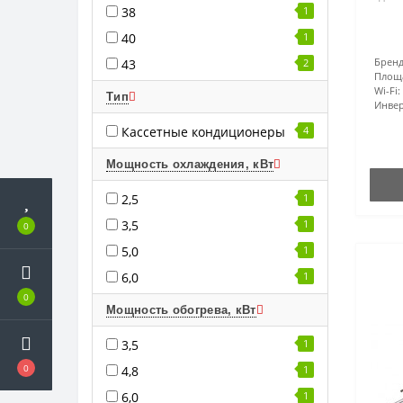
38
1
40
1
Бренд
43
2
Площ
Wi-Fi:
Тип
Инвер
Кассетные кондиционеры
4
Мощность охлаждения, кВт
2,5
1
3,5
1
0
5,0
1
6,0
1
0
Мощность обогрева, кВт
3,5
1
0
4,8
1
6,0
1