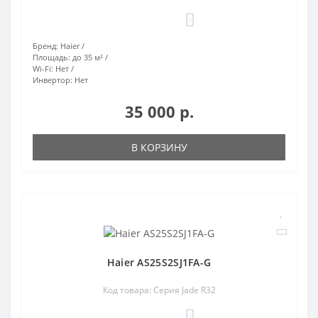
0
Бренд:
Haier
Площадь:
до 35 м²
Wi-Fi:
Нет
Инвертор:
Нет
35 000 р.
В КОРЗИНУ
Haier AS25S2SJ1FA-G
Код товара: Серия Jade R32
0