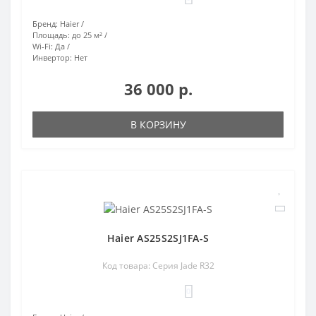
Бренд:
Haier
Площадь:
до 25 м²
Wi-Fi:
Да
Инвертор:
Нет
36 000 р.
В КОРЗИНУ
Haier AS25S2SJ1FA-S
Код товара: Серия Jade R32
0