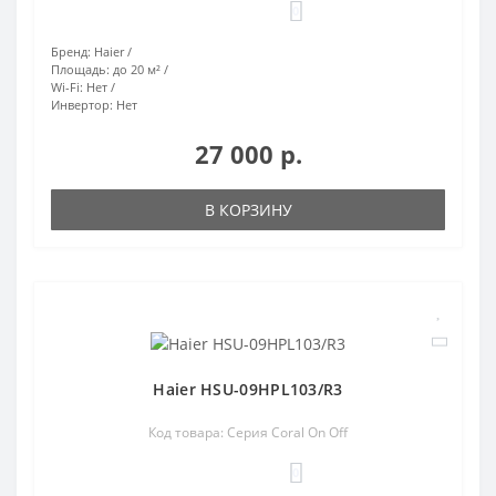
0
Бренд:
Haier
Площадь:
до 20 м²
Wi-Fi:
Нет
Инвертор:
Нет
27 000 р.
В КОРЗИНУ
Haier HSU-09HPL103/R3
Код товара: Серия Coral On Off
0