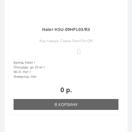
Haier HSU-09HPL03/R3
Код товара: Серия Pearl On-Off
0
Бренд:
Haier
Площадь:
до 25 м²
Wi-Fi:
Нет
Инвертор:
Нет
0 р.
В КОРЗИНУ