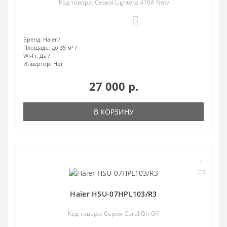
Код товара: Серия Lightera 410A New
0
Бренд:
Haier
Площадь:
до 35 м²
Wi-Fi:
Да
Инвертор:
Нет
27 000 р.
В КОРЗИНУ
Haier HSU-07HPL103/R3
Код товара: Серия Coral On Off