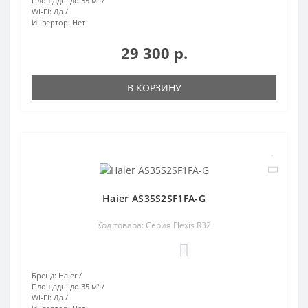
Площадь:
до 35 м²
Wi-Fi:
Да
Инвертор:
Нет
29 300 р.
В КОРЗИНУ
Haier AS35S2SF1FA-G
Код товара: Серия Flexis R32
0
Бренд:
Haier
Площадь:
до 35 м²
Wi-Fi:
Да