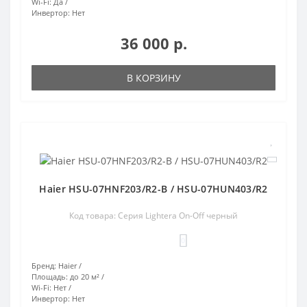
Wi-Fi:
Да
Инвертор:
Нет
36 000 р.
В КОРЗИНУ
Haier HSU-07HNF203/R2-B / HSU-07HUN403/R2
Код товара: Серия Lightera On-Off черный
0
Бренд:
Haier
Площадь:
до 20 м²
Wi-Fi:
Нет
Инвертор:
Нет