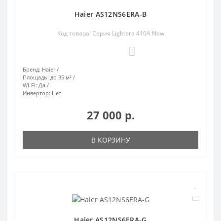
Haier AS12NS6ERA-B
Код товара: Серия Lightera 410A New
0
Бренд:
Haier
Площадь:
до 35 м²
Wi-Fi:
Да
Инвертор:
Нет
27 000 р.
В КОРЗИНУ
Haier AS12NS6ERA-G