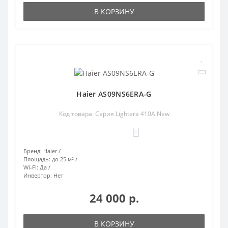
В КОРЗИНУ
Haier AS09NS6ERA-G
Код товара: Серия Lightera 410A New
0
Бренд:
Haier
Площадь:
до 25 м²
Wi-Fi:
Да
Инвертор:
Нет
24 000 р.
В КОРЗИНУ