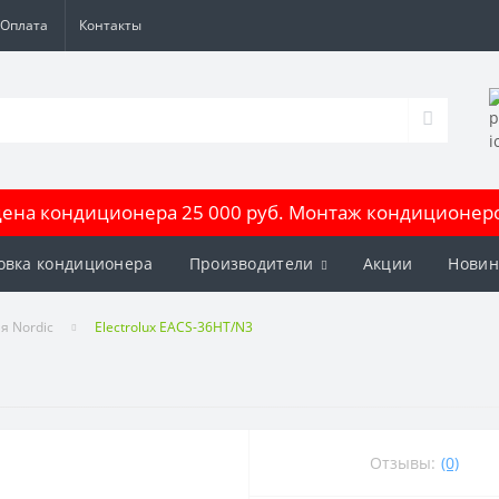
Оплата
Контакты
на кондиционера 25 000 руб. Монтаж кондиционеров
овка кондиционера
Производители
Акции
Новин
я Nordic
Electrolux EACS-36HT/N3
Отзывы:
(0)