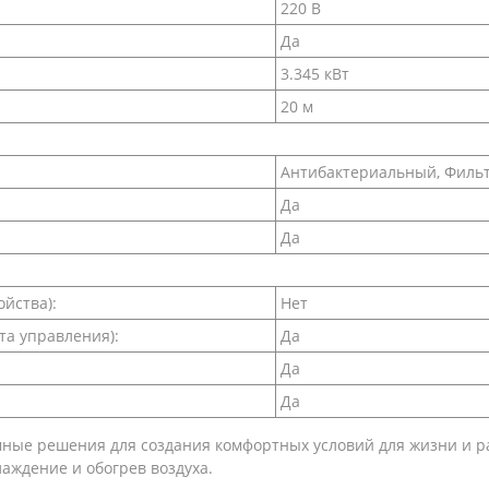
220 В
Да
3.345 кВт
20 м
Антибактериальный, Филь
Да
Да
йства):
Нет
та управления):
Да
Да
Да
мные решения для создания комфортных условий для жизни и ра
аждение и обогрев воздуха.