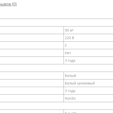
зывов (0)
90 м²
220 В
C
Нет
3 года
Белый
Белый кремовый
3 года
Nordic