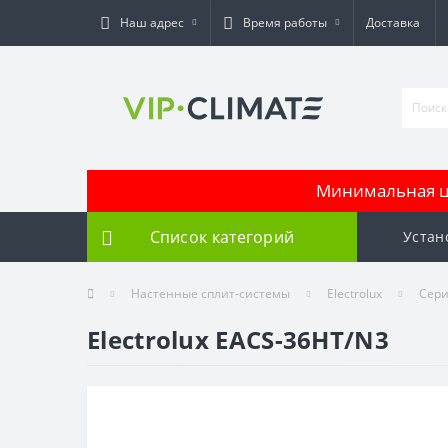
Наш адрес
Время работы
Доставка
Минимальная це
Список категорий
Устан
Настенные сплит-системы
Electrolux
Сери
Electrolux EACS-36HT/N3