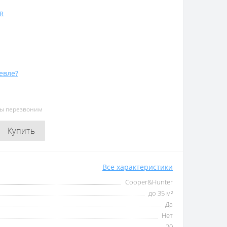
R
евле?
мы перезвоним
Купить
Все характеристики
Cooper&Hunter
до 35 м²
Да
Нет
20