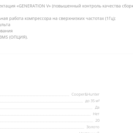
ктация «GENERATION V» (повышенный контроль качества сборк
ьная работа компрессора на сверхнизких частотах (1Гц);
ульта
ования
 BMS (ОПЦИЯ).
Cooper&Hunter
до 35 м²
Да
Нет
20
Золото