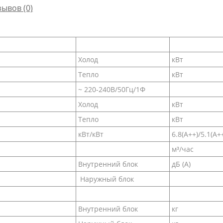
зывов (0)
Холод
кВт
Тепло
кВт
~ 220-240В/50Гц/1Ф
Холод
кВт
Тепло
кВт
кВт/кВт
6.8(А++)/5.1(А+
м³/час
Внутренний блок
дБ (A)
Наружный блок
Внутренний блок
кг