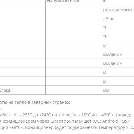
Наружный блок
кг
ротационный
л/час
°C
°C
кг
мм/дюйм
мм/дюйм
м
м
блока
мм
оты на тепло в северных странах;
ь;
ты от – 25°С до +24°С на тепло, от – 15°С до + 43°С на холод;
я кондиционером через Смартфон/Планшет (ОС: Android, iOS);
кция «+8°С». Кондиционер будет поддерживать температуру 8°С