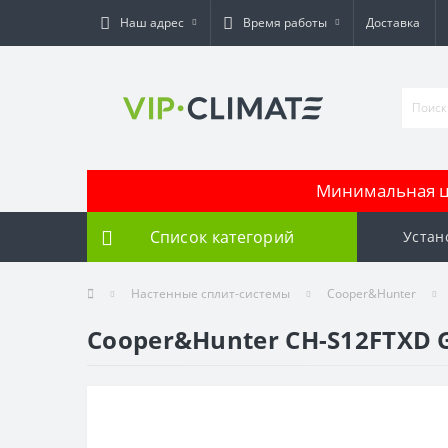
Наш адрес
Время работы
Доставка
Минимальная це
Список категорий
Устан
Настенные сплит-системы
Cooper&Hunter
Cooper&Hunter CH-S12FTXD 