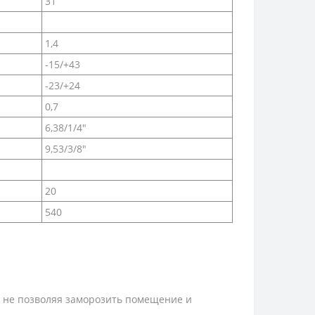
31
1,4
-15/+43
-23/+24
0,7
6,38/1/4″
9,53/3/8″
20
540
, не позволяя заморозить помещение и